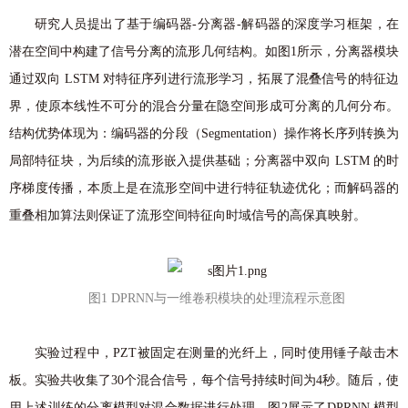
研究人员提出了基于编码器-分离器-解码器的深度学习框架，在
潜在空间中构建了信号分离的流形几何结构。如图1所示，分离器模块
通过双向 LSTM 对特征序列进行流形学习，拓展了混叠信号的特征边
界，使原本线性不可分的混合分量在隐空间形成可分离的几何分布。
结构优势体现为：编码器的分段（Segmentation）操作将长序列转换为
局部特征块，为后续的流形嵌入提供基础；分离器中双向 LSTM 的时
序梯度传播，本质上是在流形空间中进行特征轨迹优化；而解码器的
重叠相加算法则保证了流形空间特征向时域信号的高保真映射。
图1 DPRNN与一维卷积模块的处理流程示意图
实验过程中，PZT被固定在测量的光纤上，同时使用锤子敲击木
板。实验共收集了30个混合信号，每个信号持续时间为4秒。随后，使
用上述训练的分离模型对混合数据进行处理。图2展示了DPRNN 模型