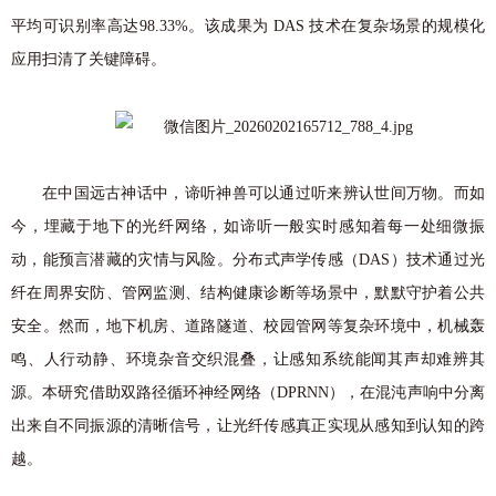
平均可识别率高达98.33%。该成果为 DAS 技术在复杂场景的规模化
应用扫清了关键障碍。
在中国远古神话中，谛听神兽可以通过听来辨认世间万物。而如
今，埋藏于地下的光纤网络，如谛听一般实时感知着每一处细微振
动，能预言潜藏的灾情与风险。分布式声学传感（DAS）技术通过光
纤在周界安防、管网监测、结构健康诊断等场景中，默默守护着公共
安全。然而，地下机房、道路隧道、校园管网等复杂环境中，机械轰
鸣、人行动静、环境杂音交织混叠，让感知系统能闻其声却难辨其
源。本研究借助双路径循环神经网络（DPRNN），在混沌声响中分离
出来自不同振源的清晰信号，让光纤传感真正实现从感知到认知的跨
越。